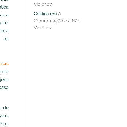
Violência
ica
Cristina
em
A
ista
Comunicação e a Não
 luz
Violência
para
 as
sas
to
gens
ossa
s de
seus
amos