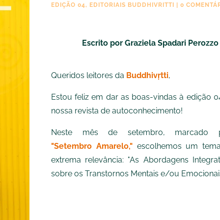
EDIÇÃO 04
,
EDITORIAIS BUDDHIVRITTI
|
0 COMENTÁ
Escrito por
Graziela Spadari Perozzo
Queridos leitores da
Buddhivṛtti
,
Estou feliz em dar as boas-vindas à edição 0
nossa revista de autoconhecimento!
Neste mês de setembro, marcado p
"Setembro Amarelo,"
escolhemos um tem
extrema relevância: "As Abordagens Integrat
sobre os Transtornos Mentais e/ou Emocionais