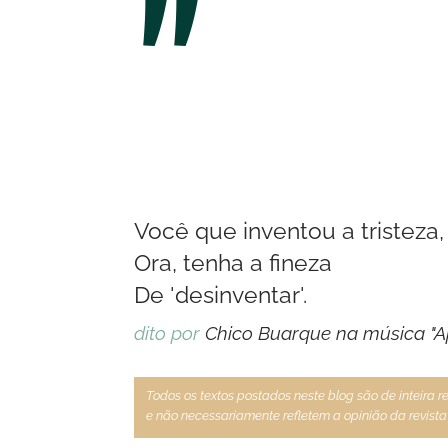
"
Você que inventou a tristeza,
Ora, tenha a fineza
De 'desinventar'.
dito por
Chico Buarque na música "A
Todos os textos postados neste blog são de inteira 
e não necessariamente refletem a opinião da revista