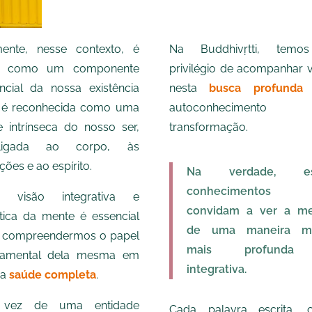
ente, nesse contexto, é
Na Buddhivṛtti, temo
ta como um componente
privilégio de acompanhar 
ncial da nossa existência
nesta
busca profunda
 é reconhecida como uma
autoconheciment
e intrínseca do nosso ser,
transformação.
erligada ao corpo, às
ões e ao espírito.
Na verdade, es
conhecimentos 
a visão integrativa e
convidam a ver a m
stica da mente é essencial
de uma maneira mu
 compreendermos o papel
mais profund
damental dela mesma em
integrativa.
sa
saúde comple
t
a
.
vez de uma entidade
Cada palavra escrita, 