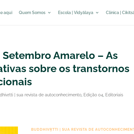
e aqui
Quem Somos
Escola | Vidyālaya
Clínica | Cikit
 | Setembro Amarelo – As
tivas sobre os transtornos
ionais
hivṛtti | sua revista de autoconhecimento
,
Edição 04
,
Editoriais
BUDDHIVṚTTI | SUA REVISTA DE AUTOCONHECIMEN