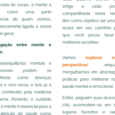
rada do corpo, a mente é
artigo e cada prát
sta como uma parte
compartilhada nesta rev
encial de quem somos,
têm como objetivo ser uma
insecamente ligada à nossa
acesa em seu caminho 
e geral.
que você possa fazer
melhores escolhas.
igação entre mente e
po
Vamos
explorar es
esequilíbrios mentais e
perspectivas
enquan
ocionais podem se
mergulhamos em aborda
ifestar como doenças
práticas para melhorar n
cas e vice-versa, e isso já é
saúde mental e emocional.
conhecido pela medicina
Então, peguem suas xícara
rna. Portanto, o cuidado
chá, acomodem-se em 
a mente é essencial para a
lugares favoritos e v
utenção da saúde como