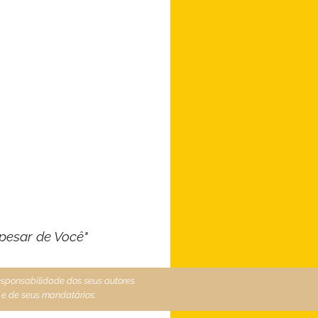
pesar de Você"
responsabilidade dos seus autores
 e de seus mandatários.