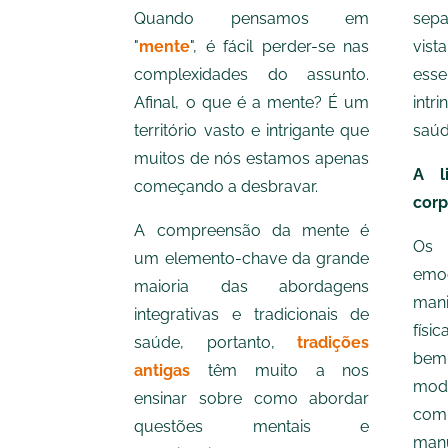
Quando pensamos em
sepa
"
mente
", é fácil perder-se nas
vi
complexidades do assunto.
ess
Afinal, o que é a mente? É um
intr
território vasto e intrigante que
saúd
muitos de nós estamos apenas
A l
começando a desbravar.
cor
A compreensão da mente é
Os d
um elemento-chave da grande
em
maioria das abordagens
man
integrativas e tradicionais de
físi
saúde, portanto,
tradições
bem 
antigas
têm muito a nos
mode
ensinar sobre como abordar
com 
questões mentais e
man