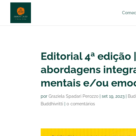
http://anamcara.com.br
Comec
Editorial 4ª edição
abordagens integra
mentais e/ou emoc
por
Graziela Spadari Perozzo
|
set 19, 2023
|
Budd
Buddhivritti
|
0 comentários