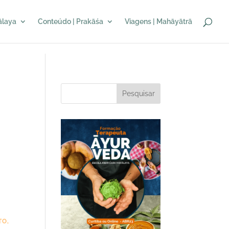
sālaya
Conteúdo | Prakāśa
Viagens | Mahāyātrā
Pesquisar
TO
,