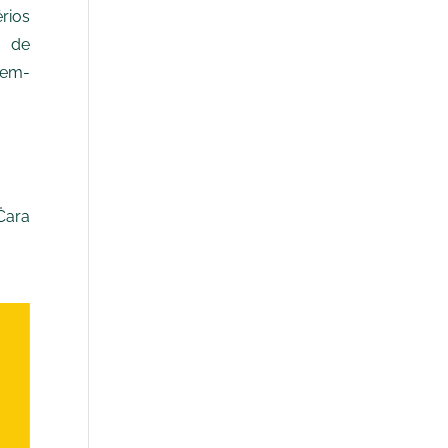
rios
 de
em-
Ċara