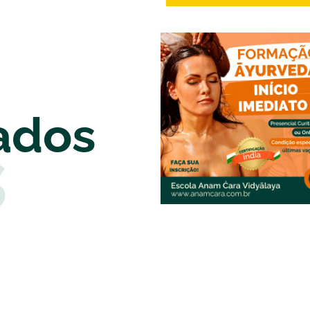
ados
s