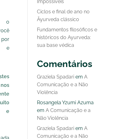
Impossíveis
Ciclos e final de ano no
Āyurveda clássico
s o
Fundamentos filosóficos e
você
históricos do Ayurveda:
por
sua base védica
o e
Comentários
tes
Graziela Spadari
em
A
Comunicação e a Não
nos
Violência
ente
ito
Rosangela Yzumi Azuma
em
A Comunicação e a
a e
Não Violência
Graziela Spadari
em
A
Comunicação e a Não
cada