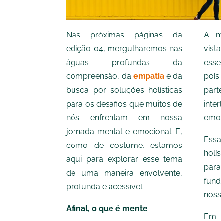
Nas próximas páginas da
A m
edição 04, mergulharemos nas
vis
águas profundas da
esse
compreensão, da
empatia
e da
pois
busca por soluções holísticas
part
para os desafios que muitos de
int
nós enfrentam em nossa
emoç
jornada mental e emocional. E,
Ess
como de costume, estamos
holí
aqui para explorar esse tema
para
de uma maneira envolvente,
fun
profunda e acessível.
nos
Afinal, o que é mente
Em 