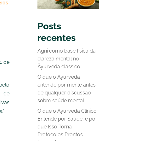
RIOS
Posts
recentes
Agni como base física da
clareza mental no
4 de
Āyurveda clássico
O que o Āyurveda
elo
entende por mente antes
de qualquer discussão
a de
sobre saúde mental
ivas
O que o Āyurveda Clínico
."
Entende por Saúde, e por
que Isso Torna
Protocolos Prontos