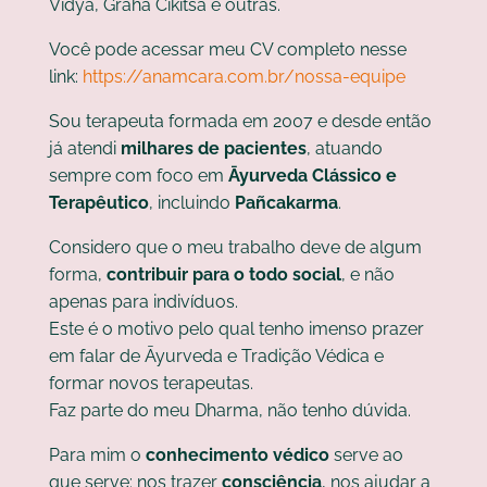
Vidyā, Grahā Cikitsā e outras.
Você pode acessar meu CV completo nesse
link:
https://anamcara.com.br/nossa-equipe
Sou terapeuta formada em 2007 e desde então
já atendi
milhares de pacientes
, atuando
sempre com foco em
Āyurveda Clássico e
Terapêutico
, incluindo
Pañcakarma
.
Considero que o meu trabalho deve de algum
forma,
contribuir para o todo social
, e não
apenas para indivíduos.
Este é o motivo pelo qual tenho imenso prazer
em falar de Āyurveda e Tradição Védica e
formar novos terapeutas.
Faz parte do meu Dharma, não tenho dúvida.
Para mim o
conhecimento védico
serve ao
que serve: nos trazer
consciência
, nos ajudar a