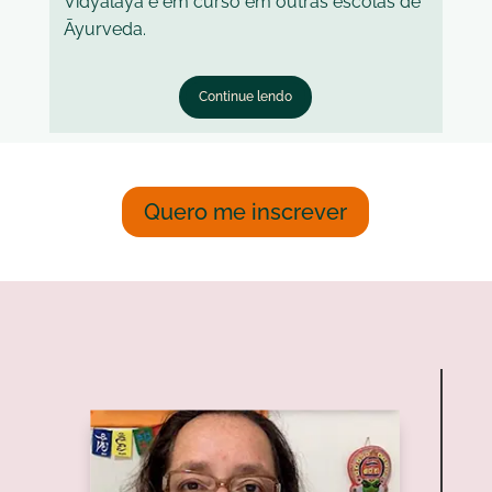
Vidyālaya e em curso em outras escolas de
Āyurveda.
Continue lendo
Quero me inscrever