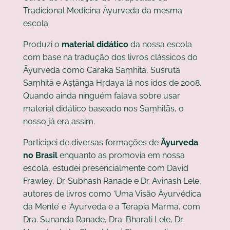
Tradicional Medicina Āyurveda da mesma
escola.
Produzi o
material didático
da nossa escola
com base na tradução dos livros clássicos do
Āyurveda como Caraka Saṃhitā, Suśruta
Saṃhitā e Aṣṭānga Hṛdaya lá nos idos de 2008.
Quando ainda ninguém falava sobre usar
material didático baseado nos Saṃhitās, o
nosso já era assim.
Participei de diversas formações de
Āyurveda
no Brasil
enquanto as promovia em nossa
escola, estudei presencialmente com David
Frawley, Dr. Subhash Ranade e Dr. Avinash Lele,
autores de livros como ‘Uma Visão Āyurvédica
da Mente’ e ‘Āyurveda e a Terapia Marma’, com
Dra. Sunanda Ranade, Dra. Bharati Lele, Dr.