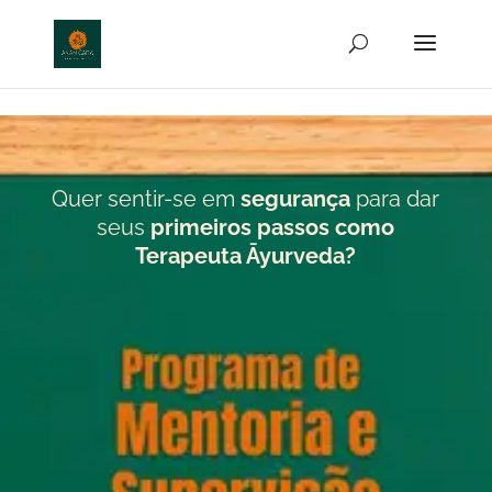
http://anamcara.com.br
Quer sentir-se em
segurança
para dar
seus
primeiros passos como
Terapeuta Āyurveda?