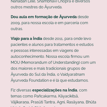
Nanadan Lele, Shambhavi Chopra e diversos
outros mestres do Āyurveda.
Dou aula em formação de Āyurveda
desde
2009, para nossa escola e em parceria com
outras.
Viajo para a Índia
desde 2011, para onde levo
pacientes e alunos para tratamentos e estudos
e pessoas interessadas em viagens de
autoconhecimento. Nossa escola firmou um
MOU (Memorandum of Understanding) com um
dos maiores e mais tradicionais grupos de
Āyurveda do Sul da Índia, o Vaidyaratnam
Āyurveda Foundation e é lá que estudamos.
Fiz diversas
especializações na Índia
, com
temas como Pañcakarma, Kāyacikitsā,
Vājīkaraṇa, Prasūti Tantra, Agni, Rasāyana, Bhūta