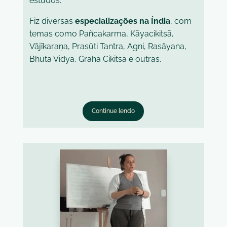
estudos.
Fiz diversas
especializações na Índia
, com
temas como Pañcakarma, Kāyacikitsā,
Vājīkaraṇa, Prasūti Tantra, Agni, Rasāyana,
Bhūta Vidyā, Grahā Cikitsā e outras.
Continue lendo