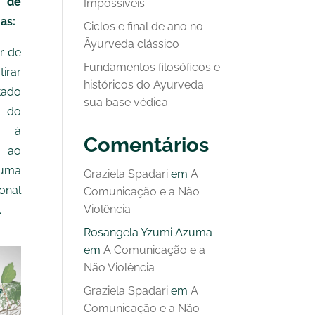
r de
Impossíveis
as:
Ciclos e final de ano no
Āyurveda clássico
r de
Fundamentos filosóficos e
irar
históricos do Ayurveda:
tado
sua base védica
a do
, à
Comentários
 ao
uma
Graziela Spadari
em
A
onal
Comunicação e a Não
Violência
.
Rosangela Yzumi Azuma
em
A Comunicação e a
Não Violência
Graziela Spadari
em
A
Comunicação e a Não