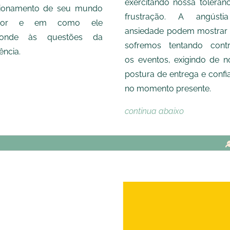
exercitando nossa tolerânc
cionamento de seu mundo
frustração. A angúst
erior e em como ele
ansiedade podem mostrar
ponde às questões da
sofremos tentando contr
ência.
os eventos, exigindo de n
postura de entrega e confi
no momento presente.
continua abaixo