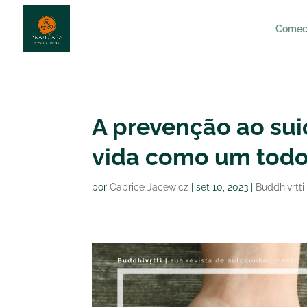
http://anamcara.com.br
Comec
A prevenção ao sui
vida como um tod
por
Caprice Jacewicz
|
set 10, 2023
|
Buddhivṛtti