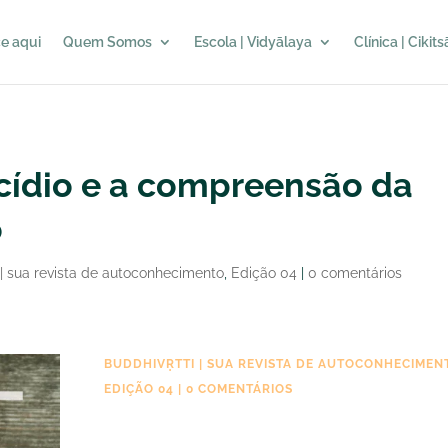
e aqui
Quem Somos
Escola | Vidyālaya
Clínica | Cikit
cídio e a compreensão da
o
 | sua revista de autoconhecimento
,
Edição 04
|
0 comentários
BUDDHIVṚTTI | SUA REVISTA DE AUTOCONHECIMEN
EDIÇÃO 04
|
0 COMENTÁRIOS