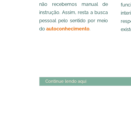
não recebemos manual de
fun
instrução. Assim, resta a busca
int
pessoal pelo sentido por meio
res
do
autoconhecimento
.
exist
Continue lendo aqui