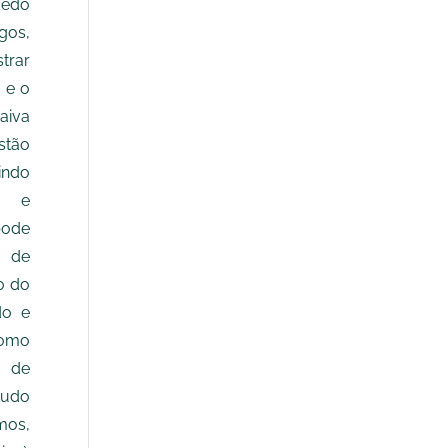
medo
gos,
trar
 e o
aiva
stão
indo
s e
ode
e de
o do
do e
omo
e de
tudo
os,