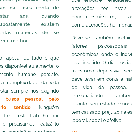
que envolve hereditaried
ão dar mais conta de
alterações nos níveis
estar aqui quando
neurotransmissores, a
supostamente existem
como alterações hormonais
antas maneiras de se
Deve-se também inclui
entir melhor...
fatores psicossociai
econômicos onde o indiv
o, apesar de tudo o que
está inserido. O diagnóstic
s disponível atualmente, o
transtorno depressivo se
imento humano persiste,
deve levar em conta a hist
 a complexidade da vida
de vida da pessoa, 
estar sempre nos exigindo
personalidade e tamb
ma
busca pessoal pelo
quanto seu estado emoci
prio sentido
. Ninguém
tem causado prejuízo na es
 fazer este trabalho por
laboral, social e afetiva.
 e precisamos realizá-lo