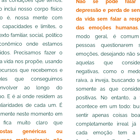
as condições que temos,
Não se pode falar
to inclui nosso corpo físico
depressão e perda de sen
o é, nossa mente com
da vida sem falar a resp
 capacidades e limites, o
das emoções humanas
xto familiar, social, político
modo geral, é comum
conômico onde estamos
pessoas questionarem 
ridos. Precisamos fazer o
emoções, desejando não se
a vida nos propõe, usando
aquelas que conside
ecursos que recebemos e
negativas, como o med
eles que conseguimos
raiva, a inveja, buscando s
envolver ao longo do
somente as que consid
o. E é aí onde residem as
positivas. No entanto, a 
liaridades de cada um. É
acontece em um todo: bu
amente neste momento em
sentir apenas coisas bo
 fica muito claro que
completamente irreal já
postas genéricas ou
cada emoção tem a 