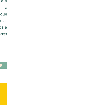
ia à
ia e
 que
olar
ós a
ança