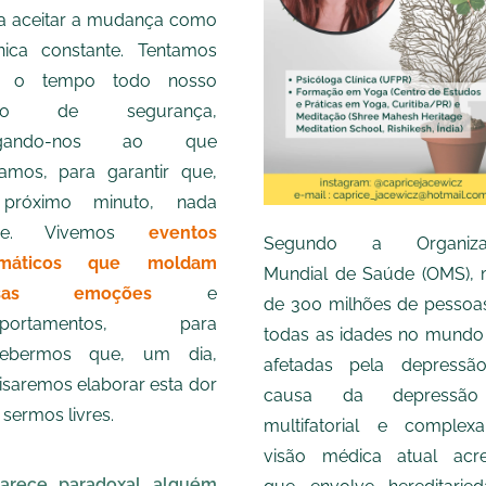
a aceitar a mudança como
ica constante. Tentamos
ar o tempo todo nosso
nso de segurança,
egando-nos ao que
amos, para garantir que,
próximo minuto, nada
de. Vivemos
eventos
Segundo a Organiza
umáticos que moldam
Mundial de Saúde (OMS), 
ssas emoções
e
de 300 milhões de pessoa
mportamentos, para
todas as idades no mundo
cebermos que, um dia,
afetadas pela depressã
isaremos elaborar esta dor
causa da depressã
 sermos livres.
multifatorial e complex
visão médica atual acre
arece paradoxal alguém