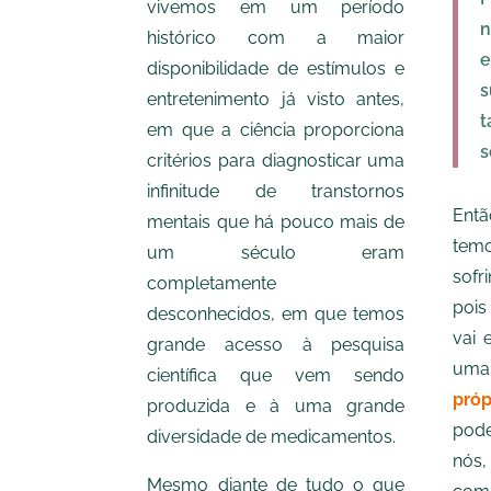
vivemos em um período
n
histórico com a maior
disponibilidade de estímulos e
entretenimento já visto antes,
t
em que a ciência proporciona
s
critérios para diagnosticar uma
infinitude de transtornos
Entã
mentais que há pouco mais de
temo
um século eram
sofr
completamente
pois
desconhecidos, em que temos
vai 
grande acesso à pesquisa
u
científica que vem sendo
pró
produzida e à uma grande
pode
diversidade de medicamentos.
nós,
Mesmo diante de tudo o que