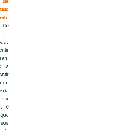
 de
tido
eito
. De
 as
suas
ntir
ram
o, a
entir
eram
vida
scar
as é
 que
sua