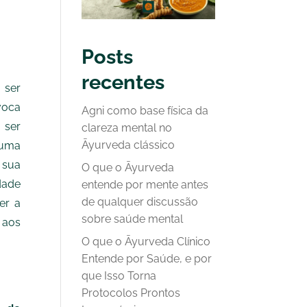
Posts
recentes
 ser
voca
Agni como base física da
 ser
clareza mental no
Āyurveda clássico
 uma
 sua
O que o Āyurveda
dade
entende por mente antes
de qualquer discussão
er a
sobre saúde mental
 aos
O que o Āyurveda Clínico
Entende por Saúde, e por
que Isso Torna
Protocolos Prontos