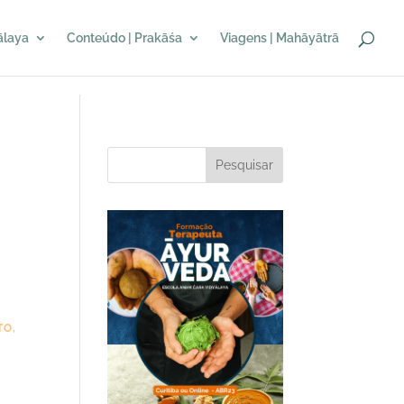
sālaya
Conteúdo | Prakāśa
Viagens | Mahāyātrā
Pesquisar
TO
,