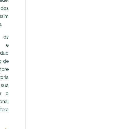
ade,
 dos
ssim
.
r os
s e
íduo
o de
mpre
ória
sua
ém o
onal
fera