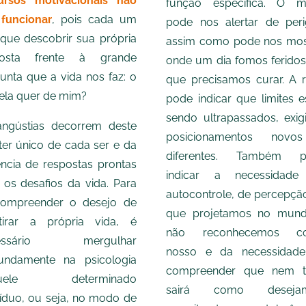
ursos motivacionais não
função específica. O 
funcionar
, pois cada um
pode nos alertar de peri
 que descobrir sua própria
assim como pode nos mos
posta frente à grande
onde um dia fomos feridos
unta que a vida nos faz: o
que precisamos curar. A r
ela quer de mim?
pode indicar que limites e
sendo ultrapassados, exig
ngústias decorrem deste
posicionamentos novo
ter único de cada ser e da
diferentes. Também p
ncia de respostas prontas
indicar a necessidad
 os desafios da vida. Para
autocontrole, de percepçã
compreender o desejo de
que projetamos no mun
tirar a própria vida, é
não reconhecemos c
cessário mergulhar
nosso e da necessidad
undamente na psicologia
compreender que nem 
quele determinado
sairá como desejam
víduo, ou seja, no modo de