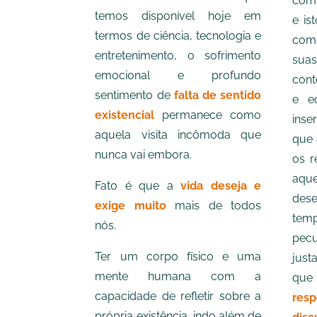
com 
temos disponível hoje em
e is
termos de ciência, tecnologia e
com
entretenimento, o sofrimento
suas
emocional e profundo
conte
sentimento de
falta de sentido
e e
existencial
permanece como
inse
aquela visita incômoda que
que 
nunca vai embora.
os r
aqu
Fato é que a
vida deseja e
des
exige muito
mais de todos
temp
nós.
pecu
Ter um corpo físico e uma
just
mente humana com a
que
capacidade de refletir sobre a
res
própria existência, indo além de