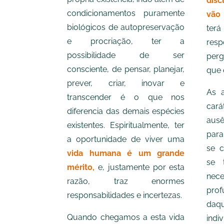
disc
condicionamentos puramente
vão 
biológicos de autopreservação
terá
e procriação, ter a
res
possibilidade de ser
perg
consciente, de pensar, planejar,
que 
prever, criar, inovar e
As a
transcender é o que nos
cará
diferencia das demais espécies
ausê
existentes. Espiritualmente, ter
para
a oportunidade de viver uma
se 
vida humana é um grande
se 
mérito,
e, justamente por esta
ne
razão, traz enormes
prof
responsabilidades e incertezas.
da
Quando chegamos a esta vida
indi