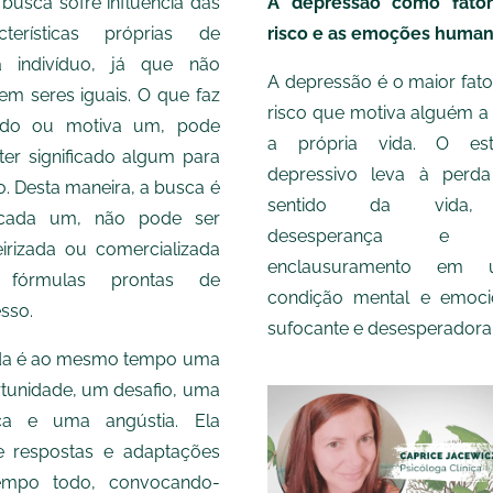
 busca sofre influência das
A depressão como fato
cterísticas próprias de
risco e as emoções human
a indivíduo, já que não
A depressão é o maior fato
tem seres iguais. O que faz
risco que motiva alguém a t
tido ou motiva um, pode
a própria vida. O es
ter significado algum para
depressivo leva à perd
o. Desta maneira, a busca é
sentido da vida
cada um, não pode ser
desesperança e
eirizada ou comercializada
enclausuramento em 
fórmulas prontas de
condição mental e emoci
sso.
sufocante e desesperadora
da é ao mesmo tempo uma
tunidade, um desafio, uma
ca e uma angústia. Ela
e respostas e adaptações
empo todo, convocando-