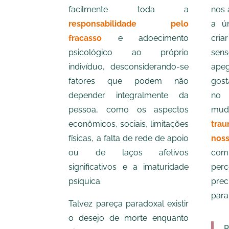
facilmente toda a
nos 
responsabilidade pelo
a ún
fracasso
e adoecimento
cri
psicológico ao próprio
se
indivíduo, desconsiderando-se
ap
fatores que podem não
gost
depender integralmente da
no 
pessoa, como os aspectos
mu
econômicos, sociais, limitações
tra
físicas, a falta de rede de apoio
no
ou de laços afetivos
co
significativos e a imaturidade
per
psíquica.
prec
para
Talvez pareça paradoxal existir
o desejo de morte enquanto
P