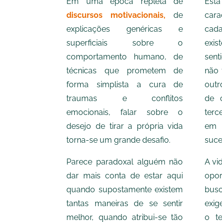
Em uma época repleta de
Esta
discursos motivacionais,
de
cara
explicações genéricas e
cad
superficiais sobre o
exis
comportamento humano, de
sen
técnicas que prometem de
não 
forma simplista a cura de
outr
traumas e conflitos
de 
emocionais, falar sobre o
terc
desejo de tirar a própria vida
em 
torna-se um grande desafio.
suce
Parece paradoxal alguém não
A vi
dar mais conta de estar aqui
opor
quando supostamente existem
bus
tantas maneiras de se sentir
exig
melhor, quando atribui-se tão
o t