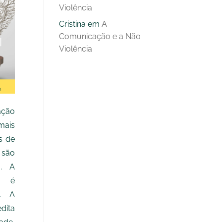
Violência
Cristina
em
A
Comunicação e a Não
Violência
ção
mais
s de
 são
o. A
o é
a. A
dita