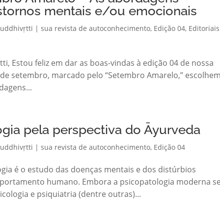
anstornos mentais e/ou emocionais
uddhivṛtti | sua revista de autoconhecimento
,
Edição 04
,
Editoriais
tti, Estou feliz em dar as boas-vindas à edição 04 de nossa
 de setembro, marcado pelo “Setembro Amarelo,” escolhe
dagens...
gia pela perspectiva do Āyurveda
uddhivṛtti | sua revista de autoconhecimento
,
Edição 04
logia é o estudo das doenças mentais e dos distúrbios
omportamento humano. Embora a psicopatologia moderna se
logia e psiquiatria (dentre outras)...