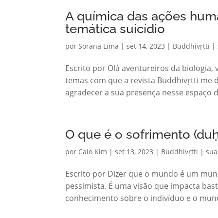
A química das ações huma
temática suicídio
por
Sorana Lima
|
set 14, 2023
|
Buddhivṛtti |
Escrito por Olá aventureiros da biologia
temas com que a revista Buddhivṛtti me 
agradecer a sua presença nesse espaço d
O que é o sofrimento (du
por
Caio Kim
|
set 13, 2023
|
Buddhivṛtti | su
Escrito por Dizer que o mundo é um mun
pessimista. É uma visão que impacta bas
conhecimento sobre o indivíduo e o mund