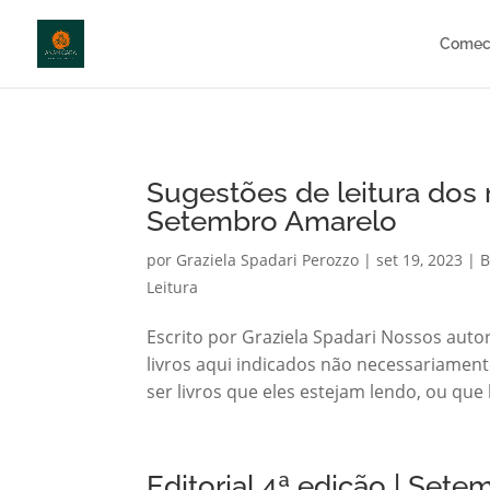
http://anamcara.com.br
Comec
Sugestões de leitura dos n
Setembro Amarelo
por
Graziela Spadari Perozzo
|
set 19, 2023
|
B
Leitura
Escrito por Graziela Spadari Nossos autor
livros aqui indicados não necessariamen
ser livros que eles estejam lendo, ou que
Editorial 4ª edição | Se