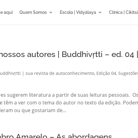
e aqui
Quem Somos
Escola | Vidyālaya
Clínica | Cikit
ossos autores | Buddhivṛtti – ed. 04 
uddhivṛtti | sua revista de autoconhecimento
,
Edição 04
,
Sugestõe
es sugerem literatura a partir de suas leituras pessoais. O
te têm a ver com o tema do autor no texto da edição. Pode
 leram ou que gostariam de...
tembro Amarelo – As abordagens