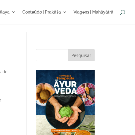
sālaya
Conteúdo | Prakāśa
Viagens | Mahāyātrā
|
Pesquisar
s de
s
m