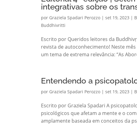
integrativas sobre os tr
por
Graziela Spadari Perozzo
|
set 19, 2023
|
B
Buddhivritti
Escrito por Queridos leitores da Buddhivṛ
revista de autoconhecimento! Neste mês
um tema de extrema relevância: “As Abor
Entendendo a psicopatolo
por
Graziela Spadari Perozzo
|
set 19, 2023
|
B
Escrito por Graziela Spadari A psicopato
psicológicos que afetam a mente e o c
amplamente baseada em conceitos da psico