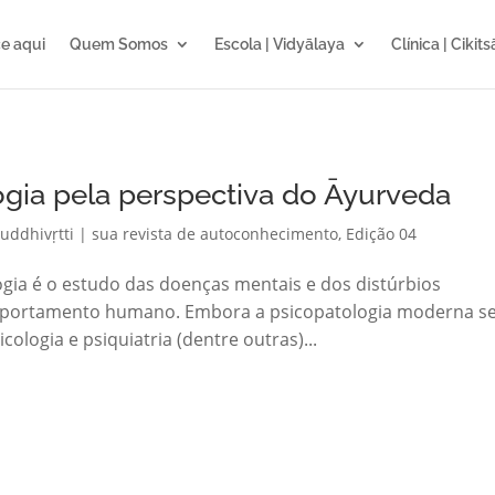
e aqui
Quem Somos
Escola | Vidyālaya
Clínica | Cikit
gia pela perspectiva do Āyurveda
uddhivṛtti | sua revista de autoconhecimento
,
Edição 04
logia é o estudo das doenças mentais e dos distúrbios
omportamento humano. Embora a psicopatologia moderna se
logia e psiquiatria (dentre outras)...