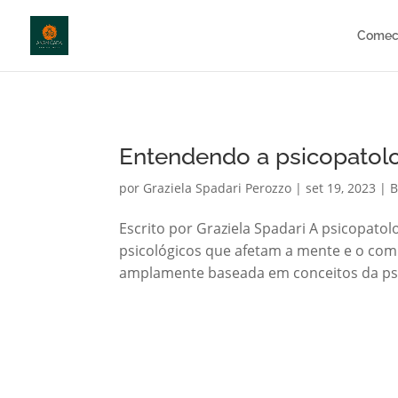
http://anamcara.com.br
Comec
Entendendo a psicopatolo
por
Graziela Spadari Perozzo
|
set 19, 2023
|
B
Escrito por Graziela Spadari A psicopato
psicológicos que afetam a mente e o c
amplamente baseada em conceitos da psico