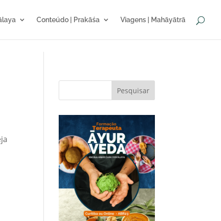
sālaya
Conteúdo | Prakāśa
Viagens | Mahāyātrā
Pesquisar
ja