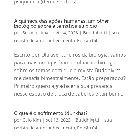
psiquiatria (dentre outras)...
A química das ações humanas, um olhar
biológico sobre a temática suicídio
por
Sorana Lima
|
set 14, 2023
|
Buddhivṛtti | sua
revista de autoconhecimento
,
Edição 04
Escrito por Olá aventureiros da biologia, vamos
para mais um episódio do olhar da biologia
sobre os temas com que a revista Buddhivṛtti
me desafia bimestralmente. Estão preparados?
Primeiro quero agradecer a sua presença
nesse espaço de troca de saberes e também...
O que é o sofrimento (duḥkha)?
por
Caio Kim
|
set 13, 2023
|
Buddhivṛtti | sua
revista de autoconhecimento
,
Edição 04