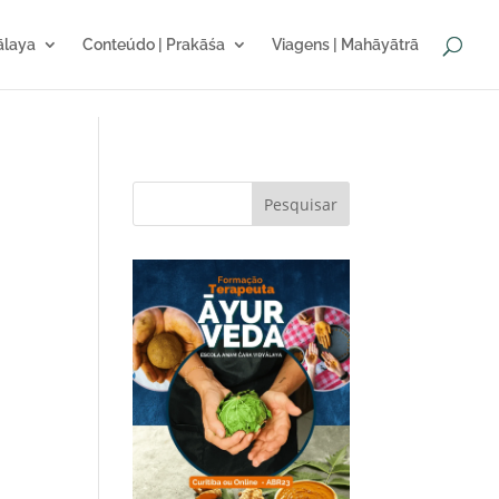
sālaya
Conteúdo | Prakāśa
Viagens | Mahāyātrā
Pesquisar