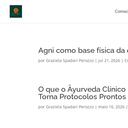
http://anamcara.com.br
Comec
Agni como base física da 
por
Graziela Spadari Perozzo
|
jul 21, 2026
|
C
O que o Āyurveda Clínico
Torna Protocolos Prontos
por
Graziela Spadari Perozzo
|
maio 16, 2026